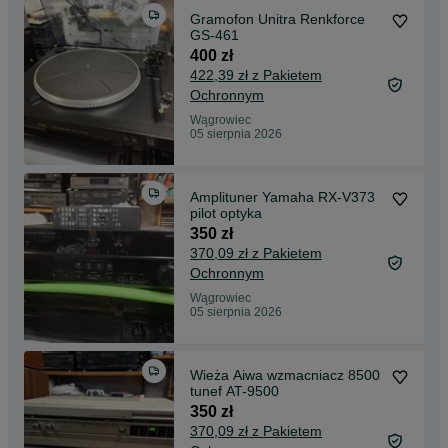
Gramofon Unitra Renkforce
GS-461
400 zł
422,39 zł z Pakietem
Ochronnym
Wągrowiec
05 sierpnia 2026
Amplituner Yamaha RX-V373
pilot optyka
350 zł
370,09 zł z Pakietem
Ochronnym
Wągrowiec
05 sierpnia 2026
Wieża Aiwa wzmacniacz 8500
tunef AT-9500
350 zł
370,09 zł z Pakietem