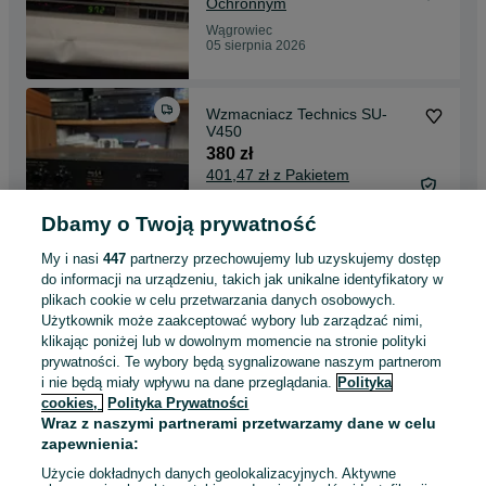
Ochronnym
Wągrowiec
05 sierpnia 2026
Wzmacniacz Technics SU-
V450
380 zł
401,47 zł z Pakietem
Ochronnym
Dbamy o Twoją prywatność
Wągrowiec
05 sierpnia 2026
My i nasi
447
partnerzy przechowujemy lub uzyskujemy dostęp
do informacji na urządzeniu, takich jak unikalne identyfikatory w
plikach cookie w celu przetwarzania danych osobowych.
Wzmacniacz Yamaha DSP-
Użytkownik może zaakceptować wybory lub zarządzać nimi,
A492
klikając poniżej lub w dowolnym momencie na stronie polityki
250 zł
prywatności. Te wybory będą sygnalizowane naszym partnerom
265,49 zł z Pakietem
i nie będą miały wpływu na dane przeglądania.
Polityka
Ochronnym
cookies,
Polityka Prywatności
Wągrowiec
Wraz z naszymi partnerami przetwarzamy dane w celu
05 sierpnia 2026
zapewnienia:
Użycie dokładnych danych geolokalizacyjnych. Aktywne