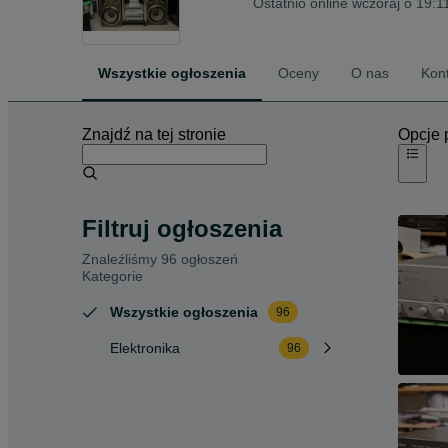
Ostatnio online wczoraj o 19:1
Wszystkie ogłoszenia
Oceny
O nas
Kon
Znajdź na tej stronie
Opcje 
Filtruj ogłoszenia
Znaleźliśmy 96 ogłoszeń
Kategorie
Wszystkie ogłoszenia
96
Elektronika
96