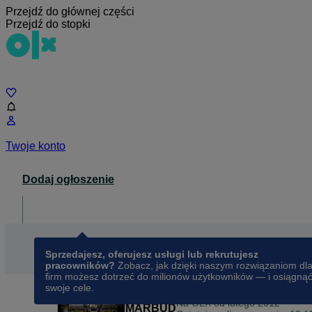
Przejdź do głównej części
Przejdź do stopki
Czat
Twoje konto
Dodaj ogłoszenie
Dla biznesu
opens in a new tab
Sprzedajesz, oferujesz usługi lub rekrutujesz
pracowników?
Zobacz, jak dzięki naszym rozwiązaniom dl
firm możesz dotrzeć do milionów użytkowników — i osiągną
swoje cele.
Na OLX od
lutego 2012
MARBUD