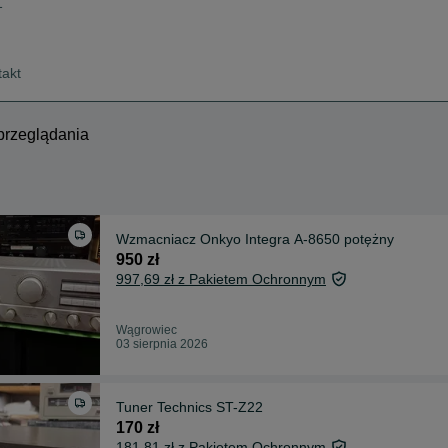
1
takt
przeglądania
Wzmacniacz Onkyo Integra A-8650 potężny
950 zł
997,69 zł z Pakietem Ochronnym
Wągrowiec
03 sierpnia 2026
Tuner Technics ST-Z22
170 zł
181,81 zł z Pakietem Ochronnym